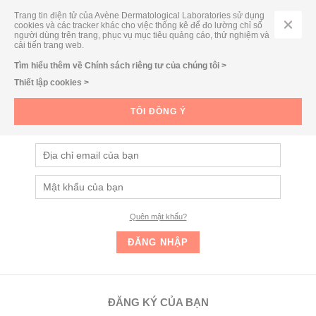
Trang tin điện tử của Avène Dermatological Laboratories sử dụng
cookies và các tracker khác cho việc thống kê để đo lường chỉ số
người dùng trên trang, phục vụ mục tiêu quảng cáo, thử nghiệm và
cải tiến trang web.
Tìm hiểu thêm về Chính sách riêng tư của chúng tôi >
Thiết lập cookies >
ĐĂNG NHẬP
Đăng nhập và nhận ngay các ưu đãi dành cho Thành viên của
TÔI ĐỒNG Ý
Eau Thermale Avène
Quên mật khẩu?
ĐĂNG KÝ CỦA BẠN