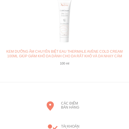
KEM DƯỠNG ẨM CHUYÊN BIỆT EAU THERMALE AVÈNE COLD CREAM
100ML GIÚP GIẢM KHÔ DA DÀNH CHO DA RẤT KHÔ VÀ DA NHẠY CẢM
100 ml
CÁC ĐIỂM
BÁN HÀNG
TÀI KHOẢN