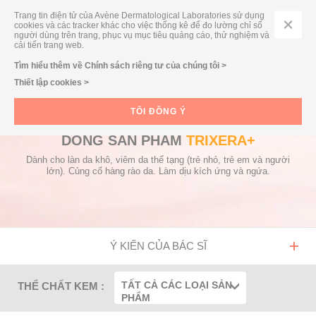
Trang tin điện tử của Avène Dermatological Laboratories sử dụng
cookies và các tracker khác cho việc thống kê để đo lường chỉ số
người dùng trên trang, phục vụ mục tiêu quảng cáo, thử nghiệm và
cải tiến trang web.
TÌM KIẾM THEO DÒNG SẢN PHẨM/ THEO NHU CẦU
Tìm hiểu thêm về Chính sách riêng tư của chúng tôi >
Thiết lập cookies >
TÔI ĐỒNG Ý
DÒNG SẢN PHẨM
TRIXERA+
Dành cho làn da khô, viêm da thể tạng (trẻ nhỏ, trẻ em và người
lớn). Củng cố hàng rào da. Làm dịu kích ứng và ngứa.
Ý KIẾN CỦA BÁC SĨ
TẤT CẢ CÁC LOẠI SẢN
THỂ CHẤT KEM :
PHẨM