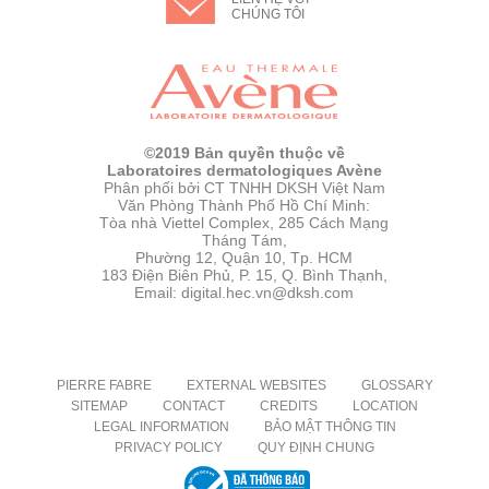
CHÚNG TÔI
©2019 Bản quyền thuộc về
Laboratoires dermatologiques Avène
Phân phối bởi CT TNHH DKSH Việt Nam
Văn Phòng Thành Phố Hồ Chí Minh:
Tòa nhà Viettel Complex, 285 Cách Mạng
Tháng Tám,
Phường 12, Quận 10, Tp. HCM
183 Điện Biên Phủ, P. 15, Q. Bình Thạnh,
Email: digital.hec.vn@dksh.com
PIERRE FABRE
EXTERNAL WEBSITES
GLOSSARY
SITEMAP
CONTACT
CREDITS
LOCATION
LEGAL INFORMATION
BẢO MẬT THÔNG TIN
PRIVACY POLICY
QUY ĐỊNH CHUNG