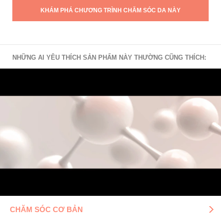
KHÁM PHÁ CHƯƠNG TRÌNH CHĂM SÓC DA NÀY
NHỮNG AI YÊU THÍCH SẢN PHẨM NÀY THƯỜNG CŨNG THÍCH:
CHĂM SÓC CƠ BẢN