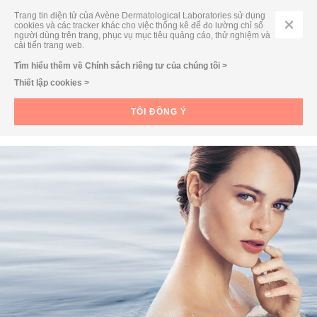
Trang tin điện tử của Avène Dermatological Laboratories sử dụng
cookies và các tracker khác cho việc thống kê để đo lường chỉ số
người dùng trên trang, phục vụ mục tiêu quảng cáo, thử nghiệm và
cải tiến trang web.
CARE PROGRAMS
Tìm hiểu thêm về Chính sách riêng tư của chúng tôi >
Thiết lập cookies >
LOẠI DA
QUY TRÌNH DƯỠNG ẨM DA
TÔI ĐỒNG Ý
ĐẶC BIỆT