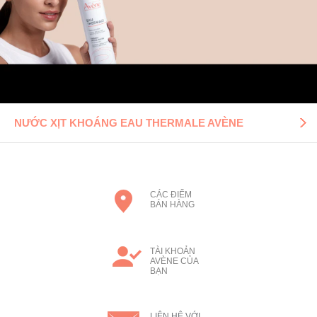
NƯỚC XỊT KHOÁNG EAU THERMALE AVÈNE
CÁC ĐIỂM
BÁN HÀNG
TÀI KHOẢN
AVÈNE CỦA
BẠN
LIÊN HỆ VỚI