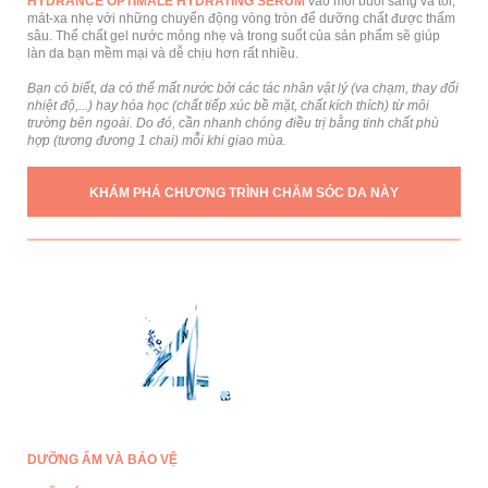
HYDRANCE OPTIMALE HYDRATING SERUM
vào mỗi buổi sáng và tối,
mát-xa nhẹ với những chuyển động vòng tròn để dưỡng chất được thấm
sâu. Thể chất gel nước mỏng nhẹ và trong suốt của sản phẩm sẽ giúp
làn da bạn mềm mại và dễ chịu hơn rất nhiều.
Bạn có biết, da có thể mất nước bởi các tác nhân vật lý (va chạm, thay đổi
nhiệt độ,...) hay hóa học (chất tiếp xúc bề mặt, chất kích thích) từ môi
trường bên ngoài. Do đó, cần nhanh chóng điều trị bằng tinh chất phù
hợp (tương đương 1 chai) mỗi khi giao mùa.
KHÁM PHÁ CHƯƠNG TRÌNH CHĂM SÓC DA NÀY
DƯỠNG ẨM VÀ BẢO VỆ