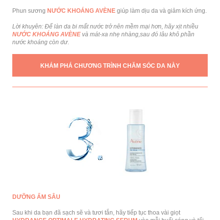
Phun sương
NƯỚC KHOÁNG AVÈNE
giúp làm dịu da và giảm kích ứng.
Lời khuyên: Để làn da bi mất nước trở nên mềm mại hơn, hãy xịt nhiều
NƯỚC KHOÁNG AVÈNE
và mát-xa nhẹ nhàng,sau đó lâu khô phần
nước khoáng còn dư.
KHÁM PHÁ CHƯƠNG TRÌNH CHĂM SÓC DA NÀY
DƯỠNG ẨM SÂU
Sau khi da bạn đã sạch sẽ và tươi tắn, hãy tiếp tục thoa vài giọt