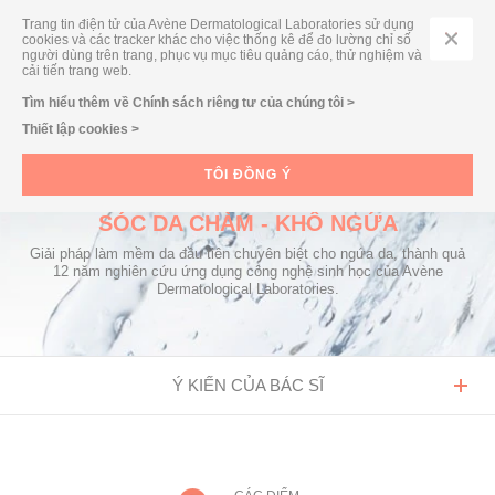
Trang tin điện tử của Avène Dermatological Laboratories sử dụng
cookies và các tracker khác cho việc thống kê để đo lường chỉ số
người dùng trên trang, phục vụ mục tiêu quảng cáo, thử nghiệm và
cải tiến trang web.
TÌM KIẾM THEO DÒNG SẢN PHẨM/ THEO NHU CẦU
Tìm hiểu thêm về Chính sách riêng tư của chúng tôi >
Thiết lập cookies >
TÔI ĐỒNG Ý
DÒNG SẢN PHẨM
XERACALM A.D CHĂM
SÓC DA CHÀM - KHÔ NGỨA
Giải pháp làm mềm da đầu tiên chuyên biệt cho ngứa da, thành quả
12 năm nghiên cứu ứng dụng công nghệ sinh học của Avène
Dermatological Laboratories.
Ý KIẾN CỦA BÁC SĨ