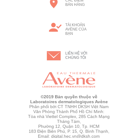
CÁC ĐIỂM
BÁN HÀNG
TÀI KHOẢN
AVÈNE CỦA
BẠN
LIÊN HỆ VỚI
CHÚNG TÔI
©2019 Bản quyền thuộc về
Laboratoires dermatologiques Avène
Phân phối bởi CT TNHH DKSH Việt Nam
Văn Phòng Thành Phố Hồ Chí Minh:
Tòa nhà Viettel Complex, 285 Cách Mạng
Tháng Tám,
Phường 12, Quận 10, Tp. HCM
183 Điện Biên Phủ, P. 15, Q. Bình Thạnh,
Email: digital.hec.vn@dksh.com