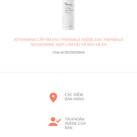
XỊT KHOÁNG CẤP ẨM EAU THERMALE AVÈNE EAU THERMALE
50/150/300ML GIÚP LÀM DỊU VÀ BẢO VỆ DA
Chai xịt 50/150/300ml
CÁC ĐIỂM
BÁN HÀNG
TÀI KHOẢN
AVÈNE CỦA
BẠN