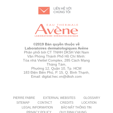
LIÊN HỆ VỚI
CHÚNG TÔI
©2019 Bản quyền thuộc về
Laboratoires dermatologiques Avène
Phân phối bởi CT TNHH DKSH Việt Nam
Văn Phòng Thành Phố Hồ Chí Minh:
Tòa nhà Viettel Complex, 285 Cách Mạng
Tháng Tám,
Phường 12, Quận 10, Tp. HCM
183 Điện Biên Phủ, P. 15, Q. Bình Thạnh,
Email: digital.hec.vn@dksh.com
PIERRE FABRE
EXTERNAL WEBSITES
GLOSSARY
SITEMAP
CONTACT
CREDITS
LOCATION
LEGAL INFORMATION
BẢO MẬT THÔNG TIN
PRIVACY POLICY
QUY ĐỊNH CHUNG