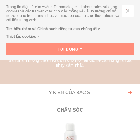
Trang tin điện tử của Avène Dermatological Laboratories sử dụng
cookies và các tracker khác cho việc thống kê để đo lường chỉ số
người dùng trên trang, phục vụ mục tiêu quảng cáo, thử nghiệm và
cải tiến trang web.
Tìm hiểu thêm về Chính sách riêng tư của chúng tôi >
Thiết lập cookies >
DÒNG SẢN PHẨM
NƯỚC XỊT KHOÁNG
EAU THERMALE AVÈNE
TÔI ĐỒNG Ý
Với đặc tính làm dịu và giảm kích ứng, nước khoáng Avène là một
sản phẩm không thể thiếu dành cho mọi làn da, kể cả những làn da
nhạy cảm nhất.
Ý KIẾN CỦA BÁC SĨ
CHĂM SÓC