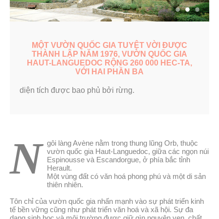
MỘT VƯỜN QUỐC GIA TUYỆT VỜI ĐƯỢC
THÀNH LẬP NĂM 1976, VƯỜN QUỐC GIA
HAUT-LANGUEDOC RỘNG 260 000 HEC-TA,
VỚI HAI PHẦN BA
diện tích được bao phủ bởi rừng.
N
gôi làng Avène nằm trong thung lũng Orb, thuộc
vườn quốc gia Haut-Languedoc, giữa các ngọn núi
Espinousse và Escandorgue, ở phía bắc tỉnh
Herault.
Một vùng đất có văn hoá phong phú và một di sản
thiên nhiên.
Tôn chỉ của vườn quốc gia nhấn mạnh vào sự phát triển kinh
tế bền vững cũng như phát triển văn hoá và xã hội. Sự đa
dạng sinh học và môi trường được giữ gìn nguyên vẹn, chất