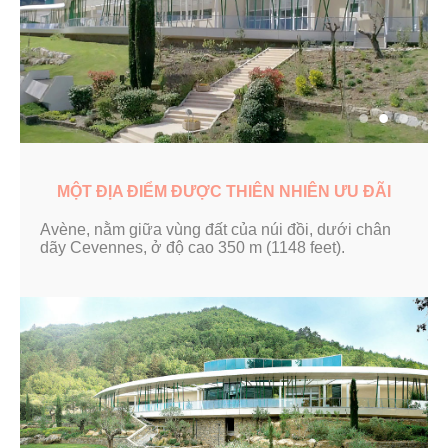
MỘT ĐỊA ĐIỂM ĐƯỢC THIÊN NHIÊN ƯU ĐÃI
Avène, nằm giữa vùng đất của núi đồi, dưới chân
dãy Cevennes, ở độ cao 350 m (1148 feet).