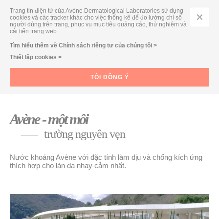
Trang tin điện tử của Avène Dermatological Laboratories sử dụng
cookies và các tracker khác cho việc thống kê để đo lường chỉ số
người dùng trên trang, phục vụ mục tiêu quảng cáo, thử nghiệm và
cải tiến trang web.
TRUNG TÂM THỦY LIỆU PHÁP
Tìm hiểu thêm về Chính sách riêng tư của chúng tôi >
Thiết lập cookies >
NƯỚC KHOÁNG AVÈNE
TÔI ĐỒNG Ý
Avène - một môi
trường nguyên vẹn
Nước khoáng Avène với đặc tính làm dịu và chống kích ứng
thích hợp cho làn da nhạy cảm nhất.