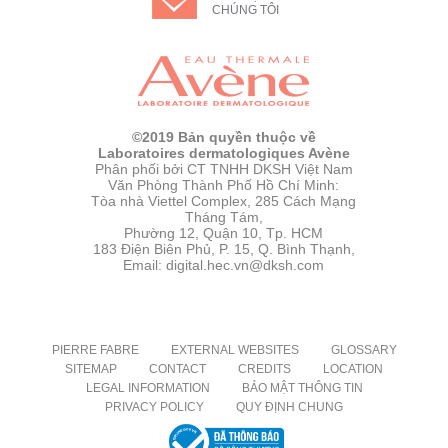
CHÚNG TÔI
©2019 Bản quyền thuộc về
Laboratoires dermatologiques Avène
Phân phối bởi CT TNHH DKSH Việt Nam
Văn Phòng Thành Phố Hồ Chí Minh:
Tòa nhà Viettel Complex, 285 Cách Mạng
Tháng Tám,
Phường 12, Quận 10, Tp. HCM
183 Điện Biên Phủ, P. 15, Q. Bình Thạnh,
Email: digital.hec.vn@dksh.com
PIERRE FABRE
EXTERNAL WEBSITES
GLOSSARY
SITEMAP
CONTACT
CREDITS
LOCATION
LEGAL INFORMATION
BẢO MẬT THÔNG TIN
PRIVACY POLICY
QUY ĐỊNH CHUNG