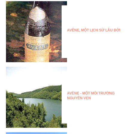
AVÈNE, MỘT LỊCH SỬ LÂU ĐỜI
AVÈNE - MỘT MÔI TRƯỜNG
NGUYÊN VẸN