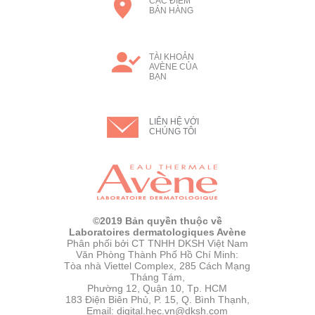
CÁC ĐIỂM
BÁN HÀNG
TÀI KHOẢN
AVÈNE CỦA
BẠN
LIÊN HỆ VỚI
CHÚNG TÔI
©2019 Bản quyền thuộc về
Laboratoires dermatologiques Avène
Phân phối bởi CT TNHH DKSH Việt Nam
Văn Phòng Thành Phố Hồ Chí Minh:
Tòa nhà Viettel Complex, 285 Cách Mạng
Tháng Tám,
Phường 12, Quận 10, Tp. HCM
183 Điện Biên Phủ, P. 15, Q. Bình Thạnh,
Email: digital.hec.vn@dksh.com