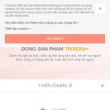
Trang tin điện tử của Avène Dermatological Laboratories sử dụng
cookies và các tracker khác cho việc thống kê để đo lường chỉ số
người dùng trên trang, phục vụ mục tiêu quảng cáo, thử nghiệm và
cải tiến trang web.
TÌM KIẾM THEO DÒNG SẢN PHẨM/ THEO NHU CẦU
Tìm hiểu thêm về Chính sách riêng tư của chúng tôi >
Thiết lập cookies >
TÔI ĐỒNG Ý
DÒNG SẢN PHẨM
TRIXÉRA+
Dành cho làn da khô, viêm da thể tạng (trẻ nhỏ, trẻ em và người
lớn). Củng cố hàng rào da. Làm dịu kích ứng và ngứa.
Ý KIẾN CỦA BÁC SĨ