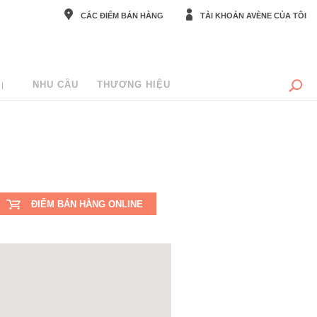
CÁC ĐIỂM BÁN HÀNG
TÀI KHOẢN AVÈNE CỦA TÔI
NHU CẦU
THƯƠNG HIỆU
ĐIỂM BÁN HÀNG ONLINE