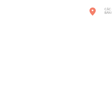
CÁC 
BÁN