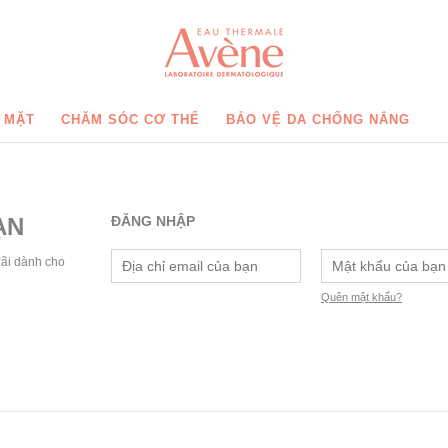
 MẶT
CHĂM SÓC CƠ THỂ
BẢO VỆ DA CHỐNG NẮNG
ẠN
ĐĂNG NHẬP
đãi dành cho
Quên mật khẩu?