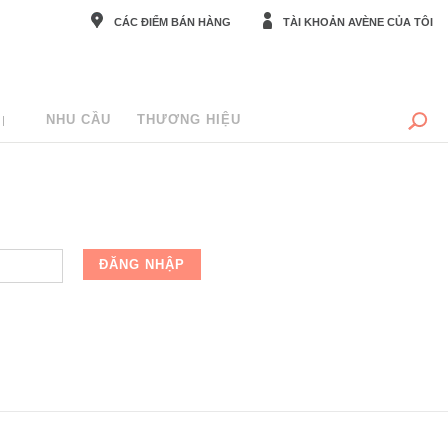
CÁC ĐIỂM BÁN HÀNG
TÀI KHOẢN AVÈNE CỦA TÔI
NHU CẦU
THƯƠNG HIỆU