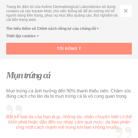
Trang tin điện tử của Avène Dermatological Laboratories sử dụng
cookies và các tracker khác cho việc thống kê để đo lường chỉ số
người dùng trên trang, phục vụ mục tiêu quảng cáo, thử nghiệm và
cải tiến trang web.
CẨM NANG CHUYÊN GIA
Tìm hiểu thêm về Chính sách riêng tư của chúng tôi >
Thiết lập cookies >
MỤN TRỨNG CÁ
TÔI ĐỒNG Ý
Mụn trứng cá
Mụn trứng cá ảnh hưởng đến 90% thanh thiếu niên. Chăm sóc
đúng cách cho làn da bị mụn trứng cá là vô cùng quan trọng.
Bất kể loại da của bạn là gì, những tác nhân chuyên biệt có thể
khởi phát hoặc dẫn đến sự nhạy cảm quá mức: da bạn phản
ứng một cách mạnh mẽ trong khi bạn không muốn…