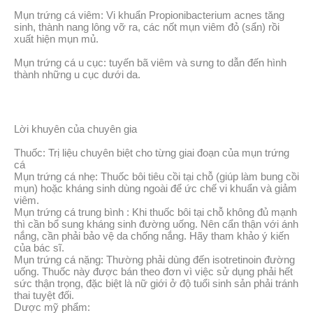
Mụn trứng cá viêm: Vi khuẩn Propionibacterium acnes tăng
sinh, thành nang lông vỡ ra, các nốt mụn viêm đỏ (sẩn) rồi
xuất hiện mụn mủ.
Mụn trứng cá u cục: tuyến bã viêm và sưng to dẫn đến hình
thành những u cục dưới da.
Lời khuyên của chuyên gia
Thuốc: Trị liệu chuyên biệt cho từng giai đoạn của mụn trứng
cá
Mụn trứng cá nhẹ: Thuốc bôi tiêu cồi tại chỗ (giúp làm bung cồi
mụn) hoặc kháng sinh dùng ngoài để ức chế vi khuẩn và giảm
viêm.
Mụn trứng cá trung bình : Khi thuốc bôi tại chỗ không đủ mạnh
thì cần bổ sung kháng sinh đường uống. Nên cẩn thận với ánh
nắng, cần phải bảo vệ da chống nắng. Hãy tham khảo ý kiến
của bác sĩ.
Mụn trứng cá nặng: Thường phải dùng đến isotretinoin đường
uống. Thuốc này được bán theo đơn vì việc sử dụng phải hết
sức thận trọng, đặc biệt là nữ giới ở độ tuổi sinh sản phải tránh
thai tuyệt đối.
Dược mỹ phẩm: