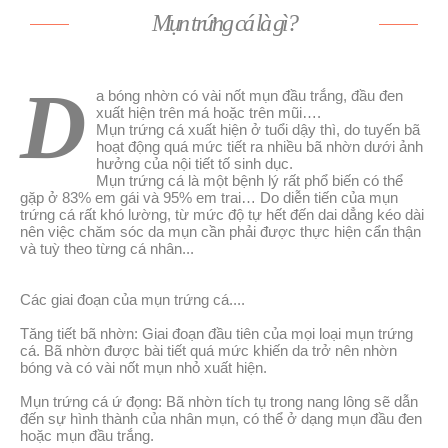
Mụn trứng cá là gì?
D
a bóng nhờn có vài nốt mụn đầu trắng, đầu đen
xuất hiện trên má hoặc trên mũi….
Mụn trứng cá xuất hiện ở tuổi dậy thì, do tuyến bã
hoạt động quá mức tiết ra nhiều bã nhờn dưới ảnh
hưởng của nội tiết tố sinh dục.
Mụn trứng cá là một bệnh lý rất phổ biến có thể
gặp ở 83% em gái và 95% em trai… Do diễn tiến của mụn
trứng cá rất khó lường, từ mức độ tự hết đến dai dẳng kéo dài
nên việc chăm sóc da mụn cần phải được thực hiện cẩn thận
và tuỳ theo từng cá nhân...
Các giai đoạn của mụn trứng cá....
Tăng tiết bã nhờn: Giai đoạn đầu tiên của mọi loại mụn trứng
cá. Bã nhờn được bài tiết quá mức khiến da trở nên nhờn
bóng và có vài nốt mụn nhỏ xuất hiện.
Mụn trứng cá ứ đọng: Bã nhờn tích tụ trong nang lông sẽ dẫn
đến sự hình thành của nhân mụn, có thể ở dạng mụn đầu đen
hoặc mụn đầu trắng.