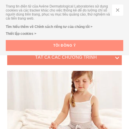
Trang tin điện tử của Avène Dermatological Laboratories sử dụng
cookies và các tracker khác cho việc thống kê để đo lường chỉ số
người dùng trên trang, phục vụ mục tiêu quảng cáo, thử nghiệm và
cải tiến trang web.
Tìm hiểu thêm về Chính sách riêng tư của chúng tôi >
CÁC CHƯƠNG TRÌNH CHĂM SÓC DA
Thiết lập cookies >
Khám phá các chương trình chăm sóc đặc biệt với những lời khuyên từ
Eau Thermale Avène dành riêng cho bạn.
TÔI ĐỒNG Ý
TẤT CẢ CÁC CHƯƠNG TRÌNH