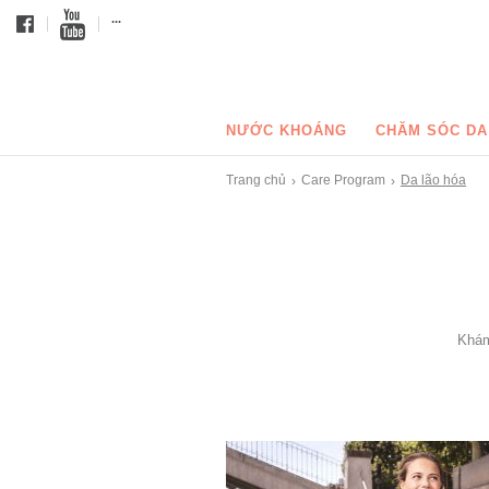
...
NƯỚC KHOÁNG
CHĂM SÓC DA
Trang chủ
Care Program
Da lão hóa
›
›
Khám