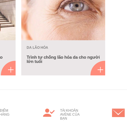
DA LÃO HÓA
ão
Trình tự chống lão hóa da cho người
lớn tuổi
ĐIỂM
TÀI KHOẢN
 HÀNG
AVÈNE CỦA
BẠN