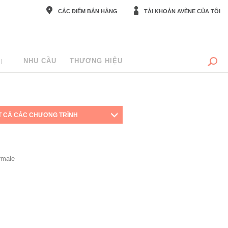
CÁC ĐIỂM BÁN HÀNG
TÀI KHOẢN AVÈNE CỦA TÔI
NHU CẦU
THƯƠNG HIỆU
T CẢ CÁC CHƯƠNG TRÌNH
rmale