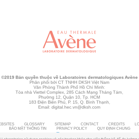
©2019 Bản quyền thuộc về Laboratoires dermatologiques Avène
Phân phối bởi CT TNHH DKSH Việt Nam
Văn Phòng Thành Phố Hồ Chí Minh:
Tòa nhà Viettel Complex, 285 Cách Mạng Tháng Tám,
Phường 12, Quận 10, Tp. HCM
183 Điện Biên Phủ, P. 15, Q. Bình Thạnh,
Email: digital.hec.vn@dksh.com
EBSITES
GLOSSARY
SITEMAP
CONTACT
CREDITS
L
BẢO MẬT THÔNG TIN
PRIVACY POLICY
QUY ĐỊNH CHUNG