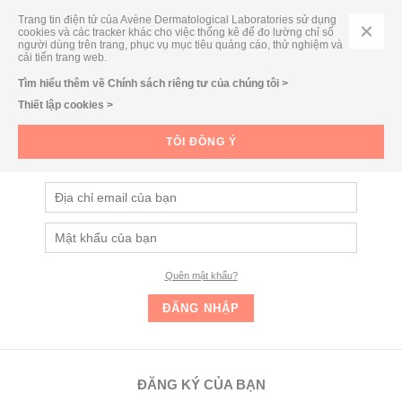
Trang tin điện tử của Avène Dermatological Laboratories sử dụng
cookies và các tracker khác cho việc thống kê để đo lường chỉ số
người dùng trên trang, phục vụ mục tiêu quảng cáo, thử nghiệm và
cải tiến trang web.
Tìm hiểu thêm về Chính sách riêng tư của chúng tôi >
Thiết lập cookies >
ĐĂNG NHẬP
Đăng nhập và nhận ngay các ưu đãi dành cho Thành viên của
TÔI ĐỒNG Ý
Eau Thermale Avène
Quên mật khẩu?
ĐĂNG KÝ CỦA BẠN