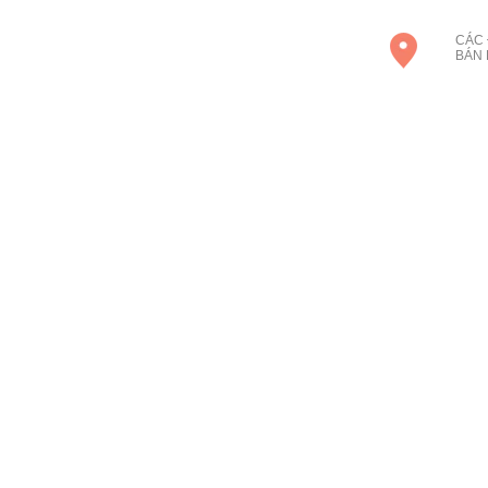
CÁC 
BÁN