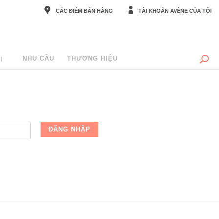
CÁC ĐIỂM BÁN HÀNG
TÀI KHOẢN AVÈNE CỦA TÔI
NHU CẦU
THƯƠNG HIỆU