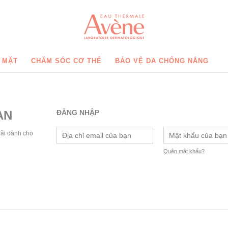
 MẶT
CHĂM SÓC CƠ THỂ
BẢO VỆ DA CHỐNG NẮNG
ẠN
ĐĂNG NHẬP
đãi dành cho
Quên mật khẩu?