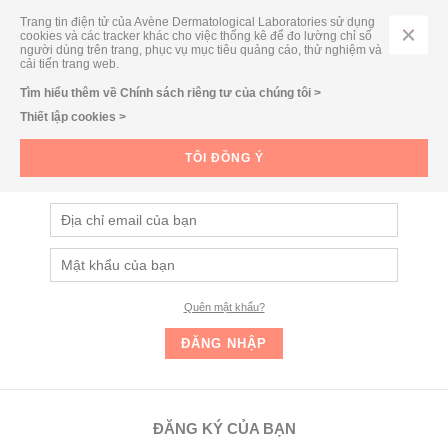
Trang tin điện tử của Avène Dermatological Laboratories sử dụng
cookies và các tracker khác cho việc thống kê để đo lường chỉ số
người dùng trên trang, phục vụ mục tiêu quảng cáo, thử nghiệm và
cải tiến trang web.
Tìm hiểu thêm về Chính sách riêng tư của chúng tôi >
Thiết lập cookies >
ĐĂNG NHẬP
Đăng nhập và nhận ngay các ưu đãi dành cho Thành viên của
TÔI ĐỒNG Ý
Eau Thermale Avène
Quên mật khẩu?
ĐĂNG KÝ CỦA BẠN