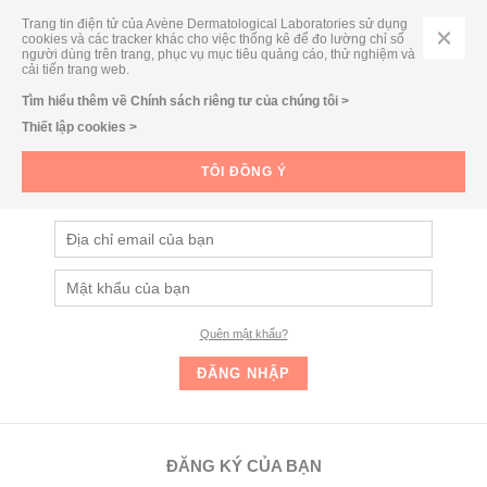
Trang tin điện tử của Avène Dermatological Laboratories sử dụng
cookies và các tracker khác cho việc thống kê để đo lường chỉ số
người dùng trên trang, phục vụ mục tiêu quảng cáo, thử nghiệm và
cải tiến trang web.
Tìm hiểu thêm về Chính sách riêng tư của chúng tôi >
Thiết lập cookies >
ĐĂNG NHẬP
Đăng nhập và nhận ngay các ưu đãi dành cho Thành viên của
TÔI ĐỒNG Ý
Eau Thermale Avène
Quên mật khẩu?
ĐĂNG KÝ CỦA BẠN